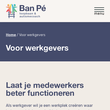
Voor medewerkers
Home
/
Voor werkgevers
Voor werkgevers
Gratis intakegesprek
Voor werkgevers
Gratis video
Gratis werkgevergids
Blog
“meer rust minder stress”
Autisme op de werkvloer
Ervaringen
Laat je medewerkers
Autisme en neurodiversiteit
coaching
beter functioneren
Coaching voor medewerkers
Over Ban Pé
Welke baan past bij mij?
Als werkgever wil je een werkplek creëren waar
Praktische workshop neurodiversiteit
Over mij