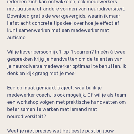
iedereen zich kan ontwikkelen, ook medewerkers
op de werkvloer
met autisme of andere vormen van neurodiversiteit.
Neem vrijblijvend contact op!
Download gratis de werkgevergids, waarin ik maar
In de media
liefst acht concrete tips deel over hoe je effectief
Feedback
kunt samenwerken met een medewerker met
autisme.
Wil je liever persoonlijk 1-op-1 sparren? In één à twee
gesprekken krijg je handvatten om de talenten van
je neurodiverse medewerker optimaal te benutten. Ik
denk en kijk graag met je mee!
Een op maat gemaakt traject, waarbij ik je
medewerker coach, is ook mogelijk. Of wil je als team
een workshop volgen met praktische handvatten om
beter samen te werken met iemand met
neurodiversiteit?
Weet je niet precies wat het beste past bij jouw