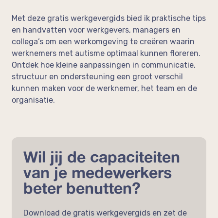
op de werkvloer
Neem vrijblijvend contact op!
Met deze gratis werkgevergids bied ik praktische tips
en handvatten voor werkgevers, managers en
In de media
Feedback
collega’s om een werkomgeving te creëren waarin
werknemers met autisme optimaal kunnen floreren.
Ontdek hoe kleine aanpassingen in communicatie,
structuur en ondersteuning een groot verschil
kunnen maken voor de werknemer, het team en de
organisatie.
Wil jij de capaciteiten
van je medewerkers
beter benutten?
Download de gratis werkgevergids en zet de