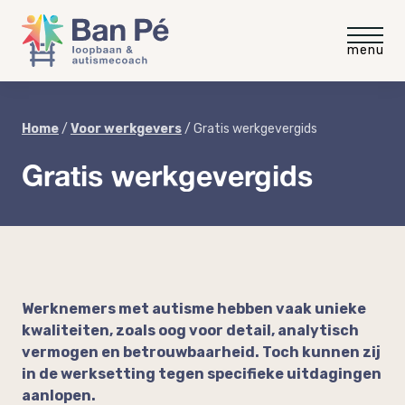
Voor medewerkers
Home
/
Voor werkgevers
/
Gratis werkgevergids
Gratis werkgevergids
Gratis intakegesprek
Voor werkgevers
Gratis video
Gratis werkgevergids
Blog
“meer rust minder stress”
Autisme op de werkvloer
Ervaringen
Autisme en neurodiversiteit
Werknemers met autisme hebben vaak unieke
coaching
kwaliteiten, zoals oog voor detail, analytisch
Coaching voor medewerkers
Over Ban Pé
vermogen en betrouwbaarheid. Toch kunnen zij
in de werksetting tegen specifieke uitdagingen
Welke baan past bij mij?
aanlopen.
Praktische workshop neurodiversiteit
Over mij