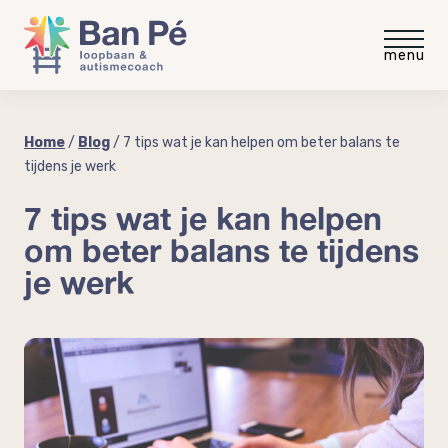
Voor medewerkers
Home
/
Blog
/
7 tips wat je kan helpen om beter balans te
tijdens je werk
Gratis intakegesprek
Voor werkgevers
7 tips wat je kan helpen
om beter balans te tijdens
Gratis video
Gratis werkgevergids
Blog
je werk
“meer rust minder stress”
Autisme op de werkvloer
Ervaringen
Autisme en neurodiversiteit
coaching
Coaching voor medewerkers
Over Ban Pé
Welke baan past bij mij?
Praktische workshop neurodiversiteit
Over mij