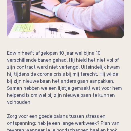
op de werkvloer
Neem vrijblijvend contact op!
In de media
Feedback
Edwin heeft afgelopen 10 jaar wel bijna 10
verschillende banen gehad. Hij hield het niet vol of
zijn contract werd niet verlengd. Uiteindelijk kwam
hij tijdens de corona crisis bij mij terecht. Hij wilde
bij zijn nieuwe baan het anders gaan aanpakken.
Samen hebben we een lijstje gemaakt wat voor hem
helpend is om wel bij zijn nieuwe baan te kunnen
volhouden.
Zorg voor een goede balans tussen stress en
ontspanning: heb je een lange werkweek? Plan van
tevoren wanneer je je boodschappen haal en kook