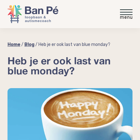
Voor medewerkers
Home
/
Blog
/
Heb je er ook last van blue monday?
Heb je er ook last van
Gratis intakegesprek
Voor werkgevers
blue monday?
Gratis video
Gratis werkgevergids
Blog
“meer rust minder stress”
Autisme op de werkvloer
Ervaringen
Autisme en neurodiversiteit
coaching
Coaching voor medewerkers
Over Ban Pé
Welke baan past bij mij?
Praktische workshop neurodiversiteit
Over mij