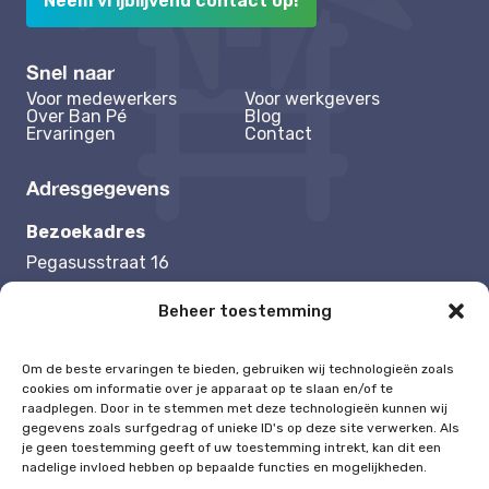
Neem vrijblijvend contact op!
Snel naar
Voor medewerkers
Voor werkgevers
Over Ban Pé
Blog
Ervaringen
Contact
Adresgegevens
Bezoekadres
Pegasusstraat 16
1131 NB Volendam
Beheer toestemming
Contactgegevens
Om de beste ervaringen te bieden, gebruiken wij technologieën zoals
cookies om informatie over je apparaat op te slaan en/of te
Tel:
0625192504
raadplegen. Door in te stemmen met deze technologieën kunnen wij
Mail:
melisa@ban-pe.nl
gegevens zoals surfgedrag of unieke ID's op deze site verwerken. Als
je geen toestemming geeft of uw toestemming intrekt, kan dit een
nadelige invloed hebben op bepaalde functies en mogelijkheden.