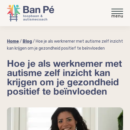
Voor medewerkers
Home
/
Blog
/
Hoe je als werknemer met autisme zelf inzicht
kan krijgen om je gezondheid positief te beïnvloeden
Gratis intakegesprek
Voor werkgevers
Hoe je als werknemer met
autisme zelf inzicht kan
Gratis video
Gratis werkgevergids
Blog
krijgen om je gezondheid
“meer rust minder stress”
positief te beïnvloeden
Autisme op de werkvloer
Ervaringen
Autisme en neurodiversiteit
coaching
Coaching voor medewerkers
Over Ban Pé
Welke baan past bij mij?
Praktische workshop neurodiversiteit
Over mij