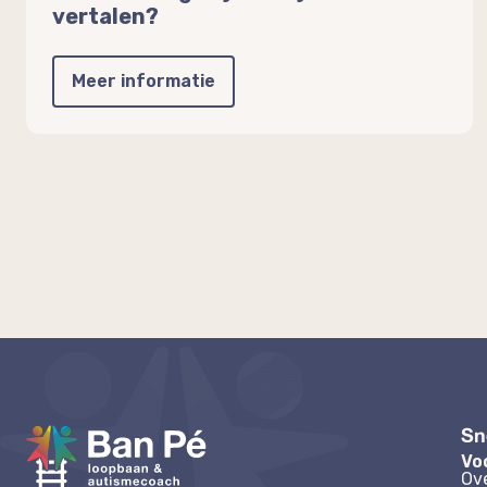
vertalen?
Meer informatie
Sn
Vo
Ov