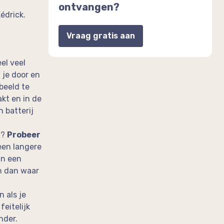
ontvangen?
édrick.
Vraag gratis aan
el veel
 je door en
beeld te
akt en in de
 batterij
n?
Probeer
een langere
in een
an dan waar
 als je
feitelijk
nder.