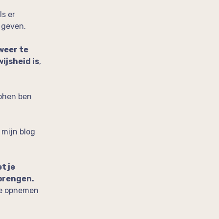
ls er
 geven.
weer te
ijsheid is
,
tphen ben
 mijn blog
t je
 brengen.
t je opnemen