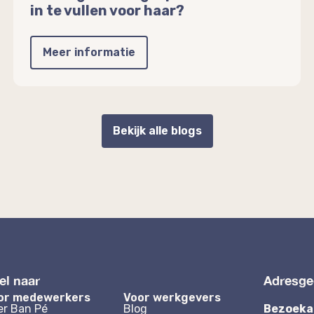
in te vullen voor haar?
Meer informatie
Bekijk alle blogs
el naar
Adresge
or medewerkers
Voor werkgevers
er Ban Pé
Blog
Bezoeka