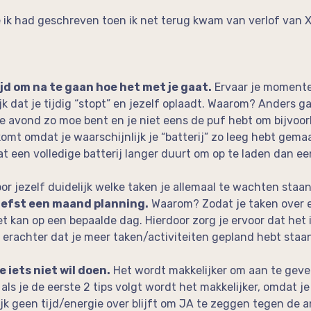
e ik had geschreven toen ik net terug kwam van verlof van X
jd om na te gaan hoe het met je gaat.
Ervaar je momente
 dat je tijdig “stopt” en jezelf oplaadt. Waarom? Anders ga
n de avond zo moe bent en je niet eens de puf hebt om bijvoor
komt omdat je waarschijnlijk je “batterij” zo leeg hebt gema
at een volledige batterij langer duurt om op te laden dan een
oor jezelf duidelijk welke taken je allemaal te wachten staa
liefst een maand planning.
Waarom? Zodat je taken over 
iet kan op een bepaalde dag. Hierdoor zorg je ervoor dat het 
je erachter dat je meer taken/activiteiten gepland hebt sta
 iets niet wil doen.
Het wordt makkelijker om aan te geven
ls je de eerste 2 tips volgt wordt het makkelijker, omdat je 
jk geen tijd/energie over blijft om JA te zeggen tegen de a