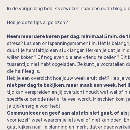
In de vorige blog heb ik verwezen naar een oude blog di
Heb je deze tips al gelezen?
Neem meerdere keren per dag, minimaal 5 min, de ti
stress? Las een ontspanningsmoment in. Het is belangrijk
duurt je hersteltijd een stuk langer. Herken je dat je i
willen koken? Of nog even die ene vriend te bellen? Dit 
tussentijd niet hebt opgeladen. Je kunt je voorstellen d
die half leeg is.
Heb je een overzicht hoe jouw week eruit ziet? Heb je v
niet per dag te bekijken, maar maak een week, het 
tijd kan verspreiden en jij overzicht houdt wat wel of n
specifieke periode niet al te veel wordt. Misschien kom 
je tijd/energie voor hebt.
Communiceer en geef aan als iets niet gaat, of als je
voor jezelf weet waarom je iets wel of niet kan doen. En a
gaat kijken naar je planning en merkt dat er daadwerkeli