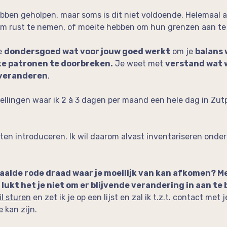
hebben geholpen, maar soms is dit niet voldoende. Helemaal a
m rust te nemen, of moeite hebben om hun grenzen aan te
e
dondersgoed wat voor jouw goed werkt
om je
balans 
eze patronen te doorbreken.
Je weet met
verstand wat w
 veranderen
.
tellingen waar ik 2 à 3 dagen per maand een hele dag in Zu
nten introduceren. Ik wil daarom alvast inventariseren onder
paalde rode draad waar je moeilijk van kan afkomen? Me
lukt het je niet om er blijvende verandering in aan te
l sturen
en zet ik je op een lijst en zal ik t.z.t. contact me
 kan zijn.