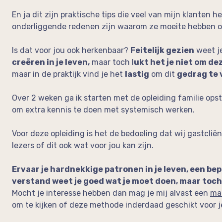
En ja dit zijn praktische tips die veel van mijn klanten 
onderliggende redenen zijn waarom ze moeite hebben o
Is dat voor jou ook herkenbaar?
Feitelijk gezien
weet j
creëren in je leven,
maar toch l
ukt het je niet om d
maar in de praktijk vind je het
lastig
om dit
gedrag te
Over 2 weken ga ik starten met de opleiding familie ops
om extra kennis te doen met systemisch werken.
Voor deze opleiding is het de bedoeling dat wij gastclië
lezers of dit ook wat voor jou kan zijn.
Ervaar je hardnekkige patronen in je leven, een be
verstand weet je goed wat je moet doen, maar toch 
Mocht je interesse hebben dan mag je mij alvast een
mai
om te kijken of deze methode inderdaad geschikt voor je