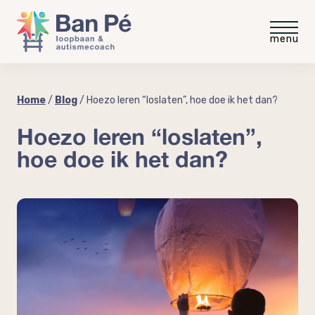
Voor medewerkers
Home
/
Blog
/
Hoezo leren “loslaten”, hoe doe ik het dan?
Hoezo leren “loslaten”,
Gratis intakegesprek
Voor werkgevers
hoe doe ik het dan?
Gratis video
Gratis werkgevergids
Blog
“meer rust minder stress”
Autisme op de werkvloer
Ervaringen
Autisme en neurodiversiteit
coaching
Coaching voor medewerkers
Over Ban Pé
Welke baan past bij mij?
Praktische workshop neurodiversiteit
Over mij