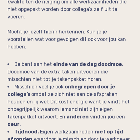
kwaliteiten de neiging om alle werkzaamheden die
niet opgepakt worden door collega’s zelf uit te
voeren.
Mocht je jezelf hierin herkennen. Kun je je
voorstellen wat voor gevolgen dit ook voor jou kan
hebben.
Je bent aan het
einde van de dag doodmoe
.
Doodmoe van de extra taken uitvoeren die
misschien niet tot je takenpakket horen.
Misschien voel je ook
onbegrepen door je
collega’s
omdat ze zich niet aan de afspraken
houden en jij wel. Dit kost energie want je vindt het
onbegrijpelijk waarom iemand niet zijn eigen
takenpakket uitvoert. En
anderen
vinden jou een
zeur
.
Tijdnood.
Eigen werkzaamheden
niet op tijd
afronden
waardoor je misschien door je werkgever