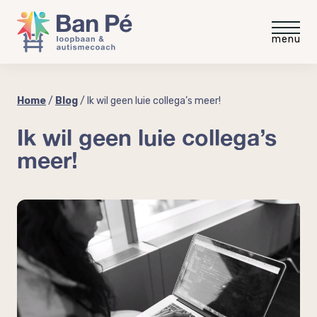
Voor medewerkers
Home
/
Blog
/
Ik wil geen luie collega’s meer!
Ik wil geen luie collega’s
Gratis intakegesprek
Voor werkgevers
meer!
Gratis video
Gratis werkgevergids
Blog
“meer rust minder stress”
Autisme op de werkvloer
Ervaringen
Autisme en neurodiversiteit
coaching
Coaching voor medewerkers
Over Ban Pé
Welke baan past bij mij?
Praktische workshop neurodiversiteit
Over mij