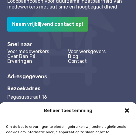
Loopbaancoach voor duurzame inzetbaarheid van
medewerkers met autisme en hoogbegaafdheid
Neem vrijblijvend contact op!
Snel naar
Voor medewerkers
Voor werkgevers
Over Ban Pé
Blog
Ervaringen
Contact
Adresgegevens
Bezoekadres
Pegasusstraat 16
1131 NB Volendam
Beheer toestemming
Contactgegevens
Om de beste ervaringen te bieden, gebruiken wij technologieën zoals
cookies om informatie over je apparaat op te slaan en/of te
Tel:
0625192504