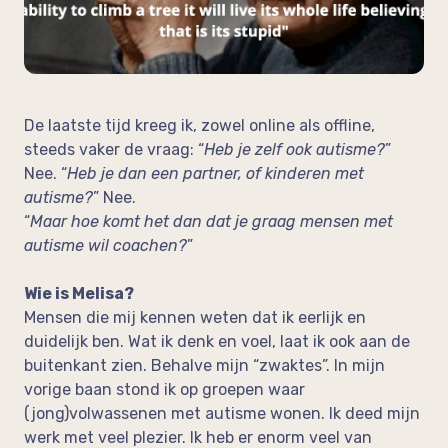
op de werkvloer
Neem vrijblijvend contact op!
In de media
Feedback
De laatste tijd kreeg ik, zowel online als offline,
steeds vaker de vraag: “
Heb je zelf ook autisme?
”
Nee. “
Heb je dan een partner, of kinderen met
autisme?
” Nee.
“
Maar hoe komt het dan dat je graag mensen met
autisme wil coachen?
”
Wie is Melisa?
Mensen die mij kennen weten dat ik eerlijk en
duidelijk ben. Wat ik denk en voel, laat ik ook aan de
buitenkant zien. Behalve mijn “zwaktes”. In mijn
vorige baan stond ik op groepen waar
(jong)volwassenen met autisme wonen. Ik deed mijn
werk met veel plezier. Ik heb er enorm veel van