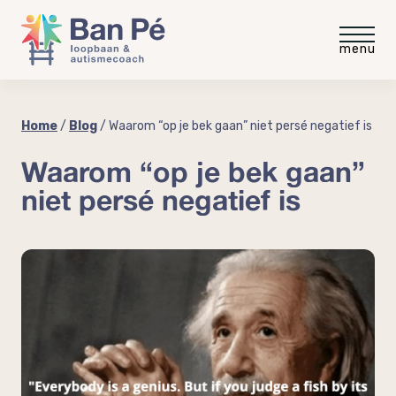
Voor medewerkers
Home
/
Blog
/
Waarom “op je bek gaan” niet persé negatief is
Waarom “op je bek gaan”
Gratis intakegesprek
Voor werkgevers
niet persé negatief is
Gratis video
Gratis werkgevergids
Blog
“meer rust minder stress”
Autisme op de werkvloer
Ervaringen
Autisme en neurodiversiteit
coaching
Coaching voor medewerkers
Over Ban Pé
Welke baan past bij mij?
Praktische workshop neurodiversiteit
Over mij