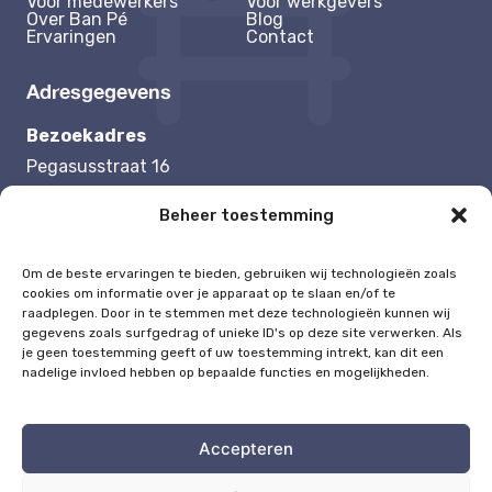
Voor medewerkers
Voor werkgevers
Over Ban Pé
Blog
Ervaringen
Contact
Adresgegevens
Bezoekadres
Pegasusstraat 16
1131 NB Volendam
Beheer toestemming
Contactgegevens
Om de beste ervaringen te bieden, gebruiken wij technologieën zoals
cookies om informatie over je apparaat op te slaan en/of te
Tel:
0625192504
raadplegen. Door in te stemmen met deze technologieën kunnen wij
Mail:
melisa@ban-pe.nl
gegevens zoals surfgedrag of unieke ID's op deze site verwerken. Als
je geen toestemming geeft of uw toestemming intrekt, kan dit een
nadelige invloed hebben op bepaalde functies en mogelijkheden.
Accepteren