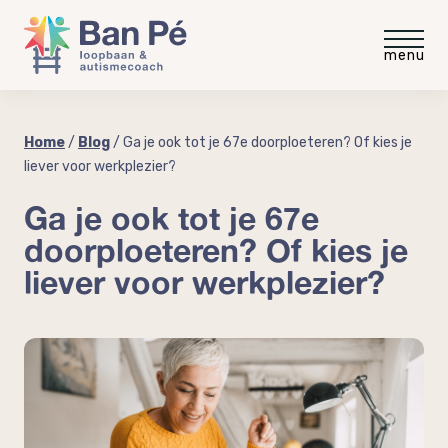
Voor medewerkers
Home
/
Blog
/
Ga je ook tot je 67e doorploeteren? Of kies je
liever voor werkplezier?
Gratis intakegesprek
Voor werkgevers
Ga je ook tot je 67e
doorploeteren? Of kies je
Gratis video
Gratis werkgevergids
Blog
liever voor werkplezier?
“meer rust minder stress”
Autisme op de werkvloer
Ervaringen
Autisme en neurodiversiteit
coaching
Coaching voor medewerkers
Over Ban Pé
Welke baan past bij mij?
Praktische workshop neurodiversiteit
Over mij