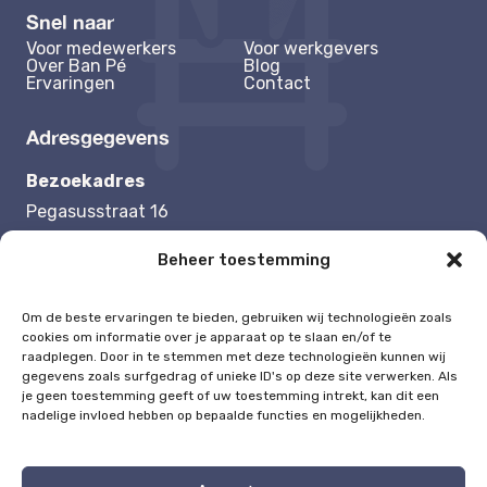
Snel naar
Voor medewerkers
Voor werkgevers
Over Ban Pé
Blog
Ervaringen
Contact
Adresgegevens
Bezoekadres
Pegasusstraat 16
1131 NB Volendam
Beheer toestemming
Contactgegevens
Om de beste ervaringen te bieden, gebruiken wij technologieën zoals
cookies om informatie over je apparaat op te slaan en/of te
Tel:
0625192504
raadplegen. Door in te stemmen met deze technologieën kunnen wij
Mail:
melisa@ban-pe.nl
gegevens zoals surfgedrag of unieke ID's op deze site verwerken. Als
je geen toestemming geeft of uw toestemming intrekt, kan dit een
nadelige invloed hebben op bepaalde functies en mogelijkheden.