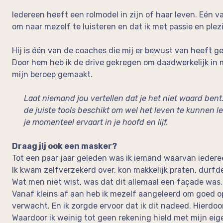
Iedereen heeft een rolmodel in zijn of haar leven. Eén v
om naar mezelf te luisteren en dat ik met passie en plez
Hij is één van de coaches die mij er bewust van heeft g
Door hem heb ik de drive gekregen om daadwerkelijk in
mijn beroep gemaakt.
Laat niemand jou vertellen dat je het niet waard bent
de juiste tools beschikt om wel het leven te kunnen lei
je momenteel ervaart in je hoofd en lijf.
Draag jij ook een masker?
Tot een paar jaar geleden was ik iemand waarvan iederee
Ik kwam zelfverzekerd over, kon makkelijk praten, durfd
Wat men niet wist, was dat dit allemaal een façade was.
Vanaf kleins af aan heb ik mezelf aangeleerd om goed op
verwacht. En ik zorgde ervoor dat ik dit nadeed. Hierdoo
Waardoor ik weinig tot geen rekening hield met mijn ei