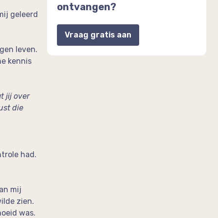
ontvangen?
mij geleerd
Vraag gratis aan
igen leven.
ne kennis
 jij over
ust die
trole had.
an mij
ilde zien.
moeid was.