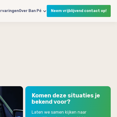
rvaringen
Over Ban Pé
Neem vrijblijvend contact op!
Komen deze situaties je
bekend voor?
Laten we samen kijken naar