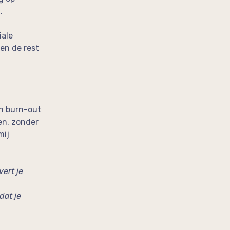
.
iale
ien de rest
en burn-out
en, zonder
mij
vert je
dat je