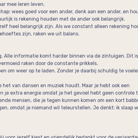
ar mee leren leven.
hap: wees goed voor een ander, denk aan een ander, en ho
urlijk is rekening houden met de ander ook belangrijk.
zelf heel belangrijk zijn. Als we constant alleen rekening 
ehoeftes zijn, raken we uit balans.
 Alle informatie komt harder binnen via de zintuigen. Dit is
l vermoeid raken door de constante prikkels.
en om weer op te laden. Zonder je daarbij schuldig te voele
e het van dansen en muziek houdt. Maar je hebt ook een
n je extra energie omdat je het gevoel hebt geen controle 
ende mensen, die je tegen kunnen komen om een kort babbe
gen, omdat je niemand wil teleurstellen. Je denkt: ik slaap 
jij voor jezelf kiest en vriendelijk bedankt voor de verjaarda