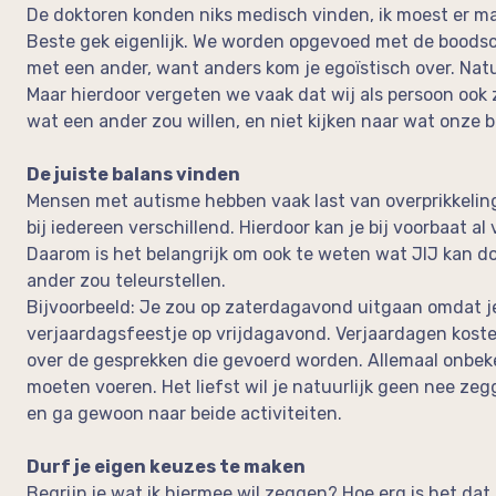
De doktoren konden niks medisch vinden, ik moest er ma
Beste gek eigenlijk. We worden opgevoed met de boodsc
met een ander, want anders kom je egoïstisch over. Natu
Maar hierdoor vergeten we vaak dat wij als persoon ook 
wat een ander zou willen, en niet kijken naar wat onze b
De juiste balans vinden
Mensen met autisme hebben vaak last van overprikkeling.
bij iedereen verschillend. Hierdoor kan je bij voorbaat a
Daarom is het belangrijk om ook te weten wat JIJ kan do
ander zou teleurstellen.
Bijvoorbeeld: Je zou op zaterdagavond uitgaan omdat j
verjaardagsfeestje op vrijdagavond. Verjaardagen koste
over de gesprekken die gevoerd worden. Allemaal onbek
moeten voeren. Het liefst wil je natuurlijk geen nee zeg
en ga gewoon naar beide activiteiten.
Durf je eigen keuzes te maken
Begrijp je wat ik hiermee wil zeggen? Hoe erg is het dat 