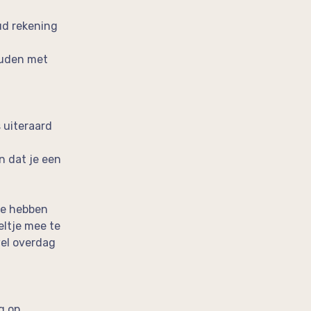
ud rekening
houden met
 uiteraard
n dat je een
te hebben
ltje mee te
wel overdag
g op