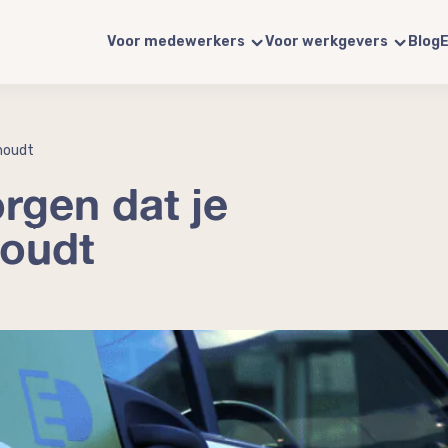
Voor medewerkers
Voor werkgevers
Blog
E
 houdt
orgen dat je
houdt