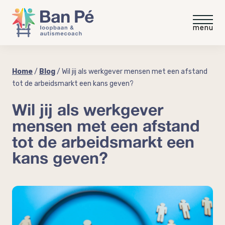
Voor medewerkers
Home
/
Blog
/
Wil jij als werkgever mensen met een afstand
tot de arbeidsmarkt een kans geven?
Gratis intakegesprek
Voor werkgevers
Wil jij als werkgever
mensen met een afstand
Gratis video
Gratis werkgevergids
Blog
tot de arbeidsmarkt een
“meer rust minder stress”
kans geven?
Autisme op de werkvloer
Ervaringen
Autisme en neurodiversiteit
coaching
Coaching voor medewerkers
Over Ban Pé
Welke baan past bij mij?
Praktische workshop neurodiversiteit
Over mij